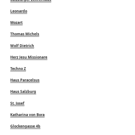
Leonardo
Mozart
Thomas Michels
Wolf Dietrich
Herz Jesu Missionare
Techno Z
Haus Paracelsus
Haus Salzburg
St. Josef
Katharina von Bora
Glockengasse 4b