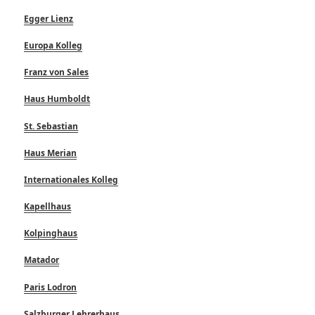
Egger Lienz
Europa Kolleg
Franz von Sales
Haus Humboldt
St. Sebastian
Haus Merian
Internationales Kolleg
Kapellhaus
Kolpinghaus
Matador
Paris Lodron
Salzburger Lehrerhaus