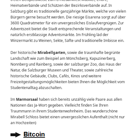
Heimatverbände und Schützen der Bezirksverbände auf. In
Salzburg gibt es traditionelle ganzjährige Märkte, welche von vielen
Bürgern gerne besucht werden. Die riesige Eisarena sorgt auf über
3600 Quadratmeter für ein unvergessliches Eislaufvergnügen. Zur
Adventszeit bietet die Stadt entsprechende Veranstaltungen und
natürlich erstklassige Adventsmärkte. Im Frühling läd der
Winzermarkt zu Weinen, Sekte, Säfte und traditionelle Imbisse ein.
Der historische
Mirabellgarten,
sowie die traumhafte begrünte
Landschaft wie zum Beispiel am Mönchsberg, Kapuzinerberg,
Nonnberg und Rainberg, sowie der salzburger Zoo, das Haus der
Natur, die Salzburger Museen und Theater, sowie zahlreiche
historische Gebäude, Clubs, Cafés, Kinos und weitere
Freizeitgestaltungsmöglichkeiten bieten Ihnen die Möglichkeit vom
Studentenalltag abzuschalten.
Im
Marmorsaal
haben sich bereits unzählig viele Paare aus allen
Nationen das Ja-Wort gegeben. Vielleicht finden Sie Ihren
Traummann in ihrem Studentenwohnheim. Das wunderschöne
Mirabell Schloss bietet einen unvergesslichen Aufenthalt (nicht nur
an Hochzeiten)