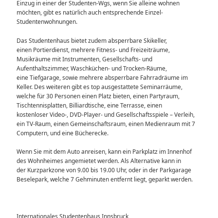
Einzug in einer der Studenten-Wgs, wenn Sie alleine wohnen
möchten, gibt es natürlich auch entsprechende Einzel-
Studentenwohnungen.
Das Studentenhaus bietet zudem absperrbare Skikeller,
einen Portierdienst, mehrere Fitness- und Freizeiträume,
Musikräume mit Instrumenten, Gesellschafts- und
Aufenthaltszimmer, Waschküchen- und Trocken-Räume,
eine Tiefgarage, sowie mehrere absperrbare Fahrradräume im
Keller. Des weiteren gibt es top ausgestattete Seminarräume,
welche für 30 Personen einen Platz bieten, einen Partyraum,
Tischtennisplatten, Billiardtische, eine Terrasse, einen
kostenloser Video-, DVD-Player- und Gesellschaftsspiele – Verleih,
ein TV-Raum, einen Gemeinschaftsraum, einen Medienraum mit 7
Computern, und eine Bücherecke.
Wenn Sie mit dem Auto anreisen, kann ein Parkplatz im Innenhof
des Wohnheimes angemietet werden. Als Alternative kann in
der Kurzparkzone von 9.00 bis 19.00 Uhr, oder in der Parkgarage
Beselepark, welche 7 Gehminuten entfernt liegt, geparkt werden.
Internationales Studentenhaus Innsbruck