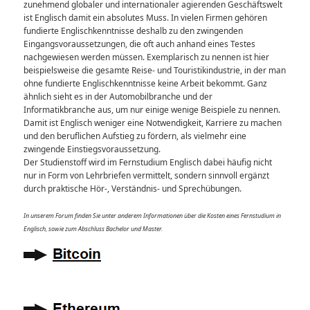
zunehmend globaler und internationaler agierenden Geschäftswelt
ist Englisch damit ein absolutes Muss. In vielen Firmen gehören
fundierte Englischkenntnisse deshalb zu den zwingenden
Eingangsvoraussetzungen, die oft auch anhand eines Testes
nachgewiesen werden müssen. Exemplarisch zu nennen ist hier
beispielsweise die gesamte Reise- und Touristikindustrie, in der man
ohne fundierte Englischkenntnisse keine Arbeit bekommt. Ganz
ähnlich sieht es in der Automobilbranche und der
Informatikbranche aus, um nur einige wenige Beispiele zu nennen.
Damit ist Englisch weniger eine Notwendigkeit, Karriere zu machen
und den beruflichen Aufstieg zu fördern, als vielmehr eine
zwingende Einstiegsvoraussetzung.
Der Studienstoff wird im Fernstudium Englisch dabei häufig nicht
nur in Form von Lehrbriefen vermittelt, sondern sinnvoll ergänzt
durch praktische Hör-, Verständnis- und Sprechübungen.
In unserem Forum finden Sie unter anderem Informationen über die Kosten eines Fernstudium in
Englisch, sowie zum Abschluss Bachelor und Master.